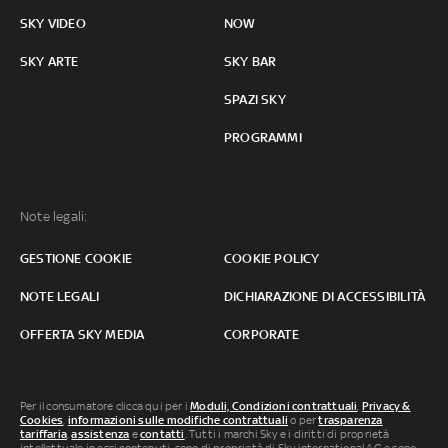
SKY VIDEO
NOW
SKY ARTE
SKY BAR
SPAZI SKY
PROGRAMMI
Note legali:
GESTIONE COOKIE
COOKIE POLICY
NOTE LEGALI
DICHIARAZIONE DI ACCESSIBILITÀ
OFFERTA SKY MEDIA
CORPORATE
Per il consumatore clicca qui per i
Moduli, Condizioni contrattuali
,
Privacy &
Cookies
,
informazioni sulle modifiche contrattuali
o per
trasparenza
tariffaria
,
assistenza
e
contatti
. Tutti i marchi Sky e i diritti di proprietà