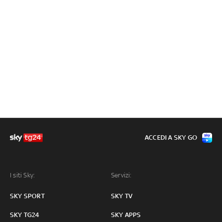
ACCEDI A SKY GO
I siti Sky:
Servizi:
SKY SPORT
SKY TV
SKY TG24
SKY APPS