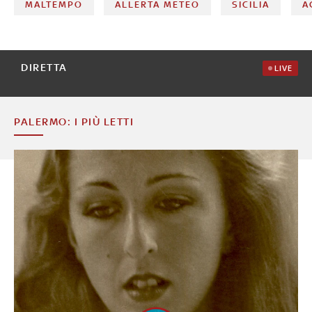
MALTEMPO
ALLERTA METEO
SICILIA
A
DIRETTA
LIVE
PALERMO: I PIÙ LETTI