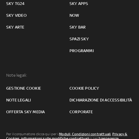
SKY TG24
SKY APPS
SKY VIDEO
NOW
SKY ARTE
SKY BAR
SPAZI SKY
PROGRAMMI
Note legali:
GESTIONE COOKIE
COOKIE POLICY
NOTE LEGALI
DICHIARAZIONE DI ACCESSIBILITÀ
OFFERTA SKY MEDIA
CORPORATE
Per il consumatore clicca qui per i
Moduli, Condizioni contrattuali
,
Privacy &
Cookies
,
informazioni sulle modifiche contrattuali
o per
trasparenza