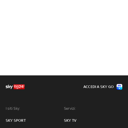
ACCEDI A SKY GO
I siti Sky:
Servizi:
SKY SPORT
SKY TV