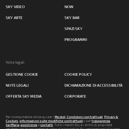
SKY VIDEO
NOW
SKY ARTE
SKY BAR
SPAZI SKY
PROGRAMMI
Note legali:
GESTIONE COOKIE
COOKIE POLICY
NOTE LEGALI
DICHIARAZIONE DI ACCESSIBILITÀ
OFFERTA SKY MEDIA
CORPORATE
Per il consumatore clicca qui per i
Moduli, Condizioni contrattuali
,
Privacy &
Cookies
,
informazioni sulle modifiche contrattuali
o per
trasparenza
tariffaria
,
assistenza
e
contatti
. Tutti i marchi Sky e i diritti di proprietà