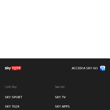
ACCEDI A SKY GO
I siti Sky:
Servizi:
SKY SPORT
SKY TV
SKY TG24
SKY APPS