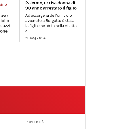
Palermo, uccisa donna di
aino
90 anni: arrestato il figlio
uovo
Ad accorgersi dell'omicidio
iulio
avvenuto a Borgetto è stata
alazzi
la figlia che abita nella villetta
rone
al...
26 mag - 18:43
PUBBLICITÀ