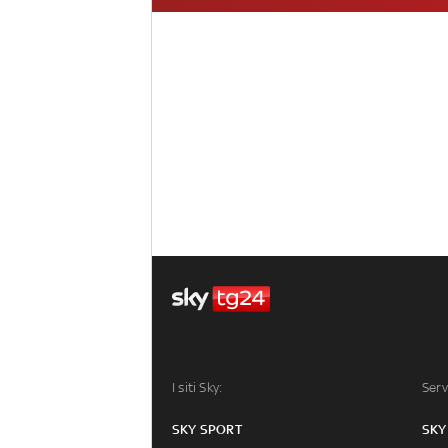
I siti Sky:
Serv
SKY SPORT
SKY