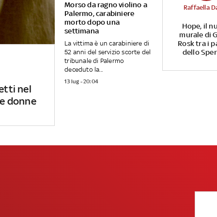
Morso da ragno violino a
Raffaella D
Palermo, carabiniere
morto dopo una
Hope, il n
settimana
murale di G
Rosk tra i p
La vittima è un carabiniere di
dello Spe
52 anni del servizio scorte del
tribunale di Palermo
deceduto la...
13 lug - 20:04
etti nel
 le donne