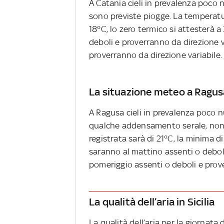
A Catania cieli in prevalenza poco n
sono previste piogge. La temperatu
18°C, lo zero termico si attesterà 
deboli e proverranno da direzione v
proverranno da direzione variabile
La situazione meteo a Ragus
A Ragusa cieli in prevalenza poco nu
qualche addensamento serale, non
registrata sarà di 21°C, la minima d
saranno al mattino assenti o deboli
pomeriggio assenti o deboli e prove
La qualità dell’aria in Sicilia
La qualità dell’aria per la giornata