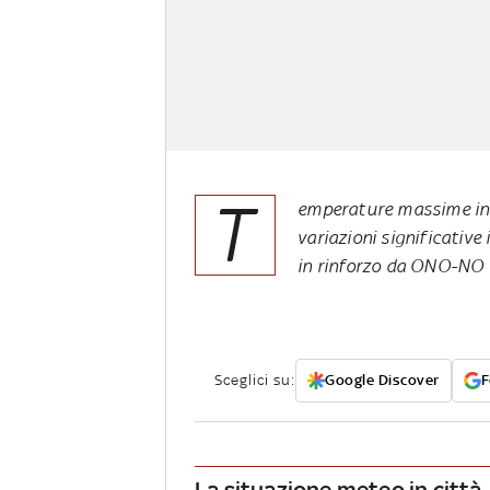
T
emperature massime in d
variazioni significative 
in rinforzo da ONO-NO
Sceglici su:
Google Discover
F
La situazione meteo in città