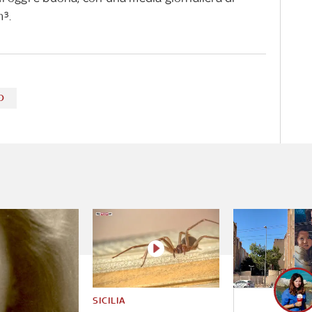
m³.
O
SICILIA