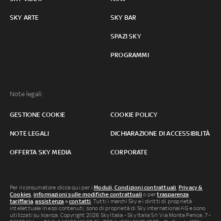
SKY ARTE
SKY BAR
SPAZI SKY
PROGRAMMI
Note legali:
GESTIONE COOKIE
COOKIE POLICY
NOTE LEGALI
DICHIARAZIONE DI ACCESSIBILITÀ
OFFERTA SKY MEDIA
CORPORATE
Per il consumatore clicca qui per i
Moduli, Condizioni contrattuali
,
Privacy &
Cookies
,
informazioni sulle modifiche contrattuali
o per
trasparenza
tariffaria
,
assistenza
e
contatti
. Tutti i marchi Sky e i diritti di proprietà
intellettuale in essi contenuti, sono di proprietà di Sky international AG e sono
utilizzati su licenza. Copyright 2026 Sky Italia - Sky Italia Srl Via Monte Penice, 7 -