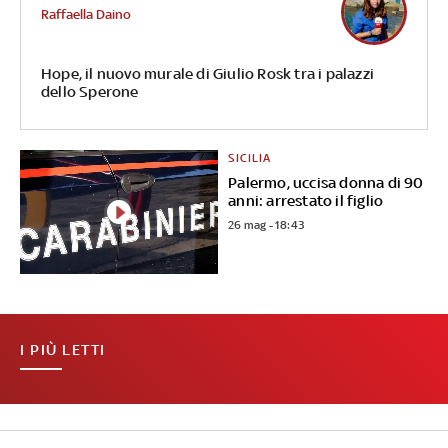
Raffaella Daino
Hope, il nuovo murale di Giulio Rosk tra i palazzi
dello Sperone
SICILIA
Palermo, uccisa donna di 90
anni: arrestato il figlio
26 mag - 18:43
I PIÙ LETTI