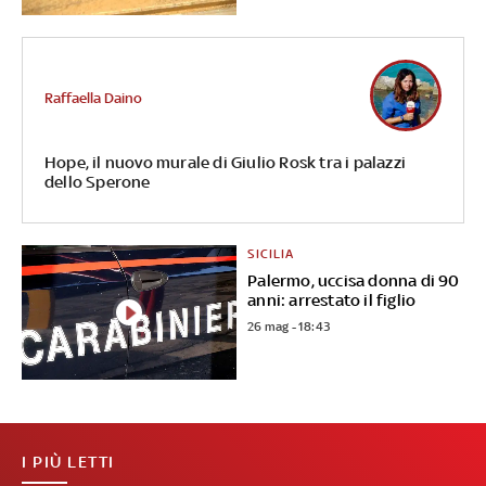
Raffaella Daino
Hope, il nuovo murale di Giulio Rosk tra i palazzi
dello Sperone
SICILIA
Palermo, uccisa donna di 90
anni: arrestato il figlio
26 mag - 18:43
I PIÙ LETTI