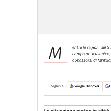
M
entre le regioni del 
campo anticiclonico,
abbassarsi di latitud
Sceglici su:
Google Discover
F
La situazione meteo in città