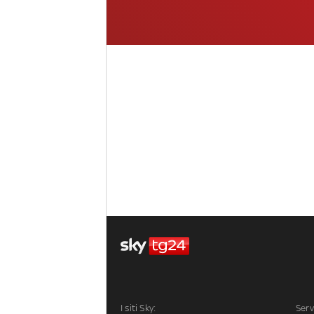
I siti Sky:
Serv