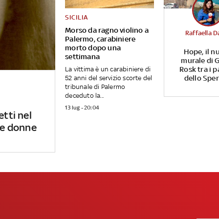
SICILIA
Morso da ragno violino a
Raffaella D
Palermo, carabiniere
morto dopo una
Hope, il n
settimana
murale di G
Rosk tra i p
La vittima è un carabiniere di
dello Spe
52 anni del servizio scorte del
tribunale di Palermo
deceduto la...
13 lug - 20:04
etti nel
 le donne