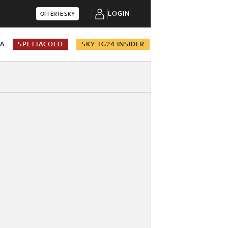
LOGIN
OFFERTE SKY
NA
SPETTACOLO
SKY TG24 INSIDER