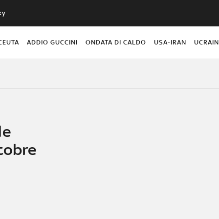
ky
CEUTA
ADDIO GUCCINI
ONDATA DI CALDO
USA-IRAN
UCRAI
le
ttobre