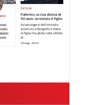
SICILIA
Palermo, uccisa donna di
aino
90 anni: arrestato il figlio
uovo
Ad accorgersi dell'omicidio
iulio
avvenuto a Borgetto è stata
alazzi
la figlia che abita nella villetta
rone
al...
26 mag - 18:43