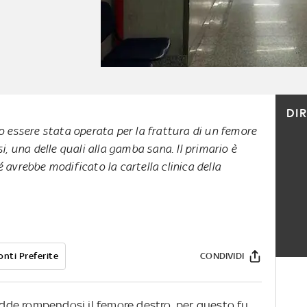
DI
o essere stata operata per la frattura di un femore
i, una delle quali alla gamba sana. Il primario è
 avrebbe modificato la cartella clinica della
onti Preferite
CONDIVIDI
de rompendosi il femore destro, per questo fu