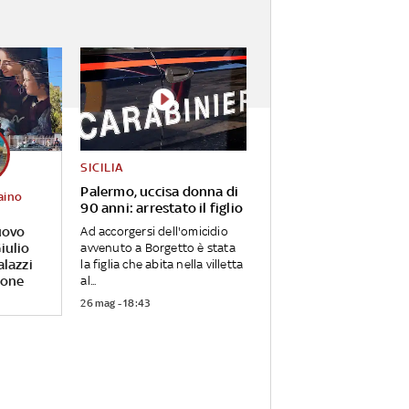
SICILIA
Palermo, uccisa donna di
aino
90 anni: arrestato il figlio
uovo
Ad accorgersi dell'omicidio
iulio
avvenuto a Borgetto è stata
alazzi
la figlia che abita nella villetta
rone
al...
26 mag - 18:43