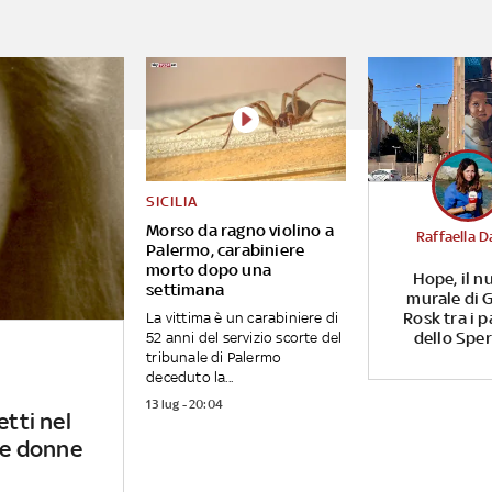
SICILIA
Morso da ragno violino a
Raffaella D
Palermo, carabiniere
morto dopo una
Hope, il n
settimana
murale di G
Rosk tra i p
La vittima è un carabiniere di
dello Spe
52 anni del servizio scorte del
tribunale di Palermo
deceduto la...
13 lug - 20:04
etti nel
 le donne