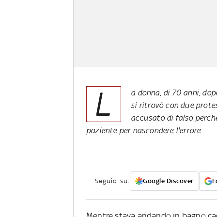
L
a donna, di 70 anni, dop
si ritrovò con due protes
accusato di falso perché
paziente per nascondere l'errore
Seguici su:
Google Discover
F
Mentre stava andando in bagno cad