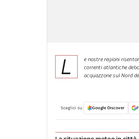
L
e nostre regioni risento
correnti atlantiche debo
acquazzone sul Nord del
Sceglici su:
Google Discover
F
La situazione meteo in città