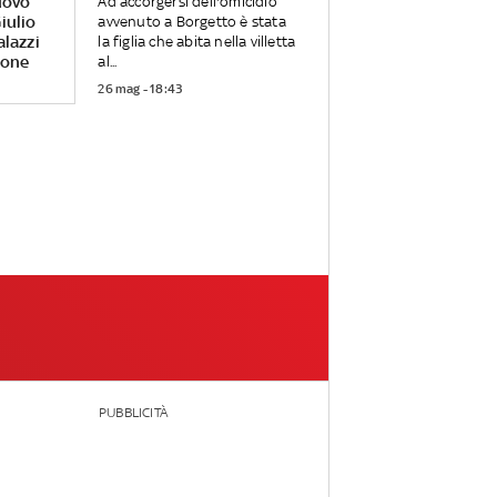
uovo
Ad accorgersi dell'omicidio
iulio
avvenuto a Borgetto è stata
alazzi
la figlia che abita nella villetta
rone
al...
26 mag - 18:43
PUBBLICITÀ