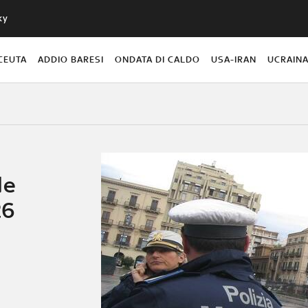
ky
CEUTA
ADDIO BARESI
ONDATA DI CALDO
USA-IRAN
UCRAIN
le
26