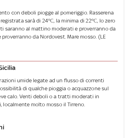
ento con deboli piogge al pomeriggio. Rasserena
egistrata sarà di 24°C, la minima di 22°C, lo zero
nti saranno al mattino moderati e proverranno da
e proverranno da Nordovest. Mare mosso. (LE
icilia
trazioni umide legate ad un flusso di correnti
ssibilità di qualche pioggia o acquazzone sul
eve calo. Venti deboli o a tratti moderati in
, localmente molto mosso il Tirreno.
ni