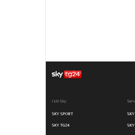
I siti Sky:
Serv
SKY SPORT
SKY
SKY TG24
SKY