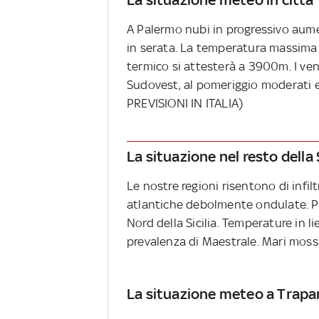
A Palermo nubi in progressivo aum
in serata. La temperatura massima r
termico si attesterà a 3900m. I ve
Sudovest, al pomeriggio moderati 
PREVISIONI IN ITALIA)
La situazione nel resto della S
Le nostre regioni risentono di infil
atlantiche debolmente ondulate. Po
Nord della Sicilia. Temperature in li
prevalenza di Maestrale. Mari mossi
La situazione meteo a Trapa