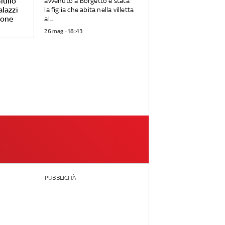
iulio
avvenuto a Borgetto è stata
alazzi
la figlia che abita nella villetta
rone
al...
26 mag - 18:43
PUBBLICITÀ