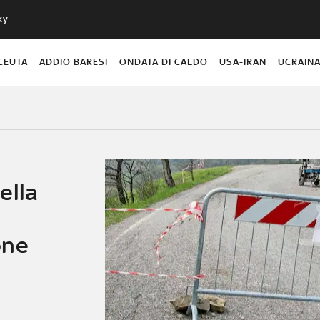
ky
CEUTA
ADDIO BARESI
ONDATA DI CALDO
USA-IRAN
UCRAIN
ella
one