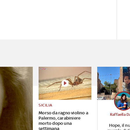
SICILIA
Morso da ragno violino a
Raffaella D
Palermo, carabiniere
morto dopo una
Hope, il n
settimana