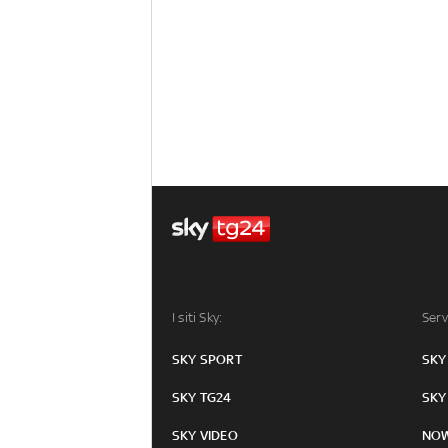
I siti Sky:
Serv
SKY SPORT
SKY
SKY TG24
SKY
SKY VIDEO
NO