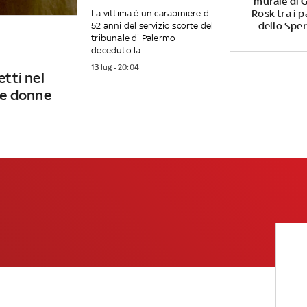
murale di G
Rosk tra i p
La vittima è un carabiniere di
dello Spe
52 anni del servizio scorte del
tribunale di Palermo
deceduto la...
13 lug - 20:04
etti nel
 le donne