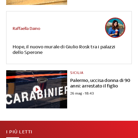
Raffaella Daino
Hope, il nuovo murale di Giulio Rosk tra i palazzi
dello Sperone
SICILIA
Palermo, uccisa donna di 90
anni: arrestato il figlio
26 mag - 18:43
I PIÙ LETTI