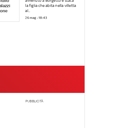
iulio
avvenuto a Borgetto è stata
alazzi
la figlia che abita nella villetta
rone
al...
26 mag - 18:43
PUBBLICITÀ