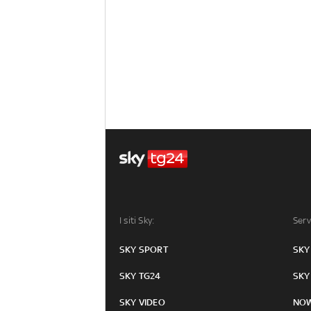
I siti Sky:
Serv
SKY SPORT
SKY
SKY TG24
SKY
SKY VIDEO
NO