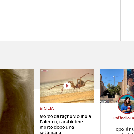
SICILIA
Morso da ragno violino a
Raffaella D
Palermo, carabiniere
morto dopo una
Hope, il n
settimana