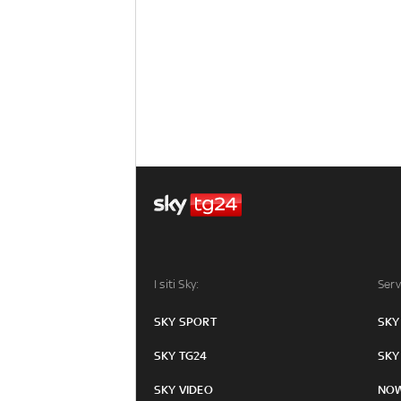
I siti Sky:
Serv
SKY SPORT
SKY
SKY TG24
SKY
SKY VIDEO
NO