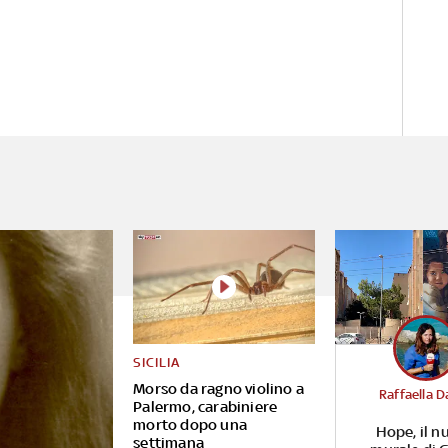
SICILIA
Morso da ragno violino a
Raffaella D
Palermo, carabiniere
morto dopo una
Hope, il n
settimana