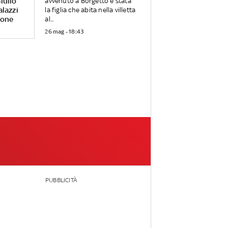
iulio
avvenuto a Borgetto è stata
alazzi
la figlia che abita nella villetta
rone
al...
26 mag - 18:43
PUBBLICITÀ