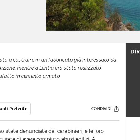
DI
ato a costruire in un fabbricato già interessato da
izione, mentre a Lentia era stato realizzato
fatto in cemento armato
onti Preferite
CONDIVIDI
o state denunciate dai carabinieri, e le loro
usate di avere compiuto abusi edilizi. A