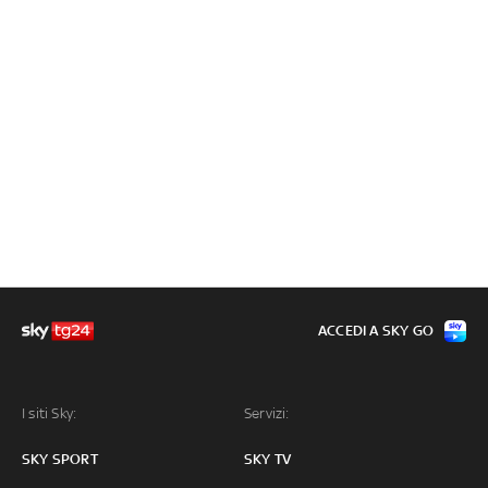
ACCEDI A SKY GO
I siti Sky:
Servizi:
SKY SPORT
SKY TV