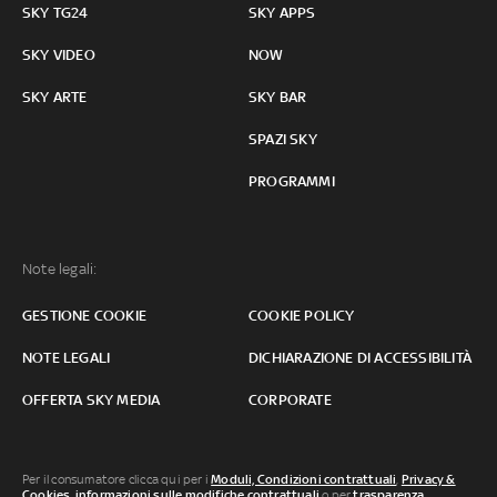
SKY TG24
SKY APPS
SKY VIDEO
NOW
SKY ARTE
SKY BAR
SPAZI SKY
PROGRAMMI
Note legali:
GESTIONE COOKIE
COOKIE POLICY
NOTE LEGALI
DICHIARAZIONE DI ACCESSIBILITÀ
OFFERTA SKY MEDIA
CORPORATE
Per il consumatore clicca qui per i
Moduli, Condizioni contrattuali
,
Privacy &
Cookies
,
informazioni sulle modifiche contrattuali
o per
trasparenza