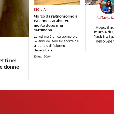
SICILIA
Morso da ragno violino a
Raffaella D
Palermo, carabiniere
morto dopo una
Hope, il n
settimana
murale di G
Rosk tra i p
La vittima è un carabiniere di
dello Spe
52 anni del servizio scorte del
tribunale di Palermo
deceduto la...
13 lug - 20:04
etti nel
 le donne