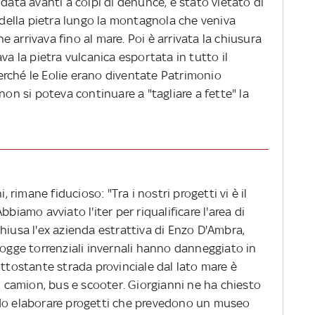
ndata avanti a colpi di denunce, è stato vietato di
e della pietra lungo la montagnola che veniva
 arrivava fino al mare. Poi è arrivata la chiusura
va la pietra vulcanica esportata in tutto il
rché le Eolie erano diventate Patrimonio
non si poteva continuare a "tagliare a fette" la
, rimane fiducioso: "Tra i nostri progetti vi è il
biamo avviato l'iter per riqualificare l'area di
hiusa l'ex azienda estrattiva di Enzo D'Ambra,
iogge torrenziali invernali hanno danneggiato in
ottostante strada provinciale dal lato mare è
o, camion, bus e scooter. Giorgianni ne ha chiesto
ndo elaborare progetti che prevedono un museo