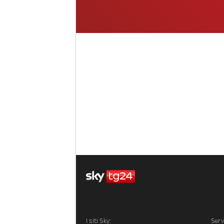
I siti Sky:
Serv