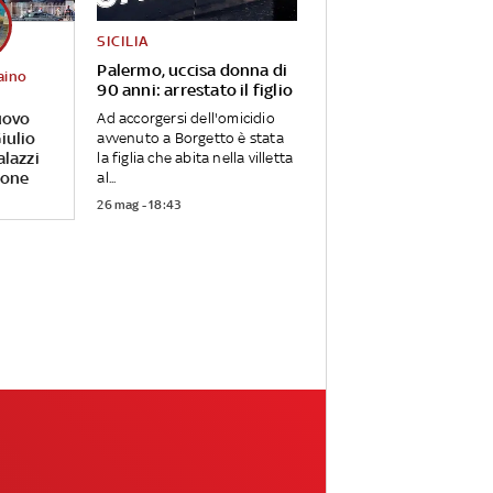
SICILIA
Palermo, uccisa donna di
aino
90 anni: arrestato il figlio
uovo
Ad accorgersi dell'omicidio
iulio
avvenuto a Borgetto è stata
alazzi
la figlia che abita nella villetta
rone
al...
26 mag - 18:43