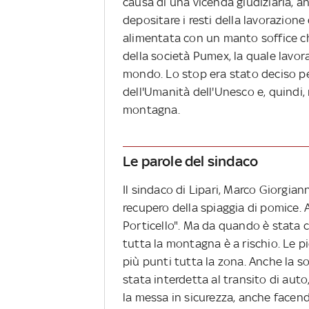
causa di una vicenda giudiziaria, a
depositare i resti della lavorazion
alimentata con un manto soffice che
della società Pumex, la quale lavora
mondo. Lo stop era stato deciso pe
dell'Umanità dell'Unesco e, quindi, 
montagna.
Le parole del sindaco
Il sindaco di Lipari, Marco Giorgianni
recupero della spiaggia di pomice. Ab
Porticello". Ma da quando è stata c
tutta la montagna è a rischio. Le p
più punti tutta la zona. Anche la s
stata interdetta al transito di aut
la messa in sicurezza, anche face