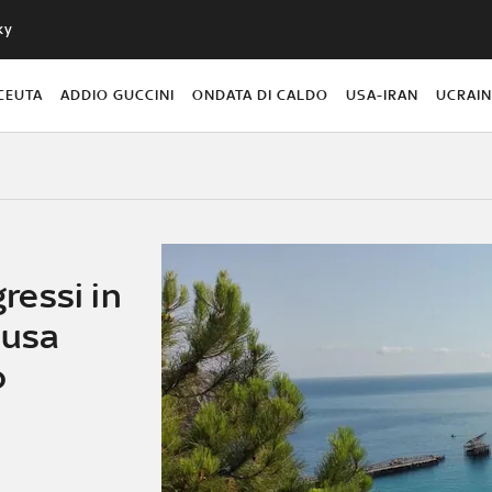
ky
CEUTA
ADDIO GUCCINI
ONDATA DI CALDO
USA-IRAN
UCRAI
gressi in
ausa
o