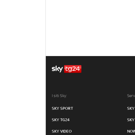
I siti Sky:
Serv
SKY SPORT
SKY
SKY TG24
SKY
SKY VIDEO
NO