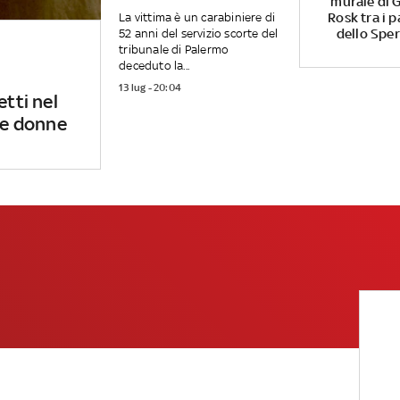
murale di G
Rosk tra i p
La vittima è un carabiniere di
dello Spe
52 anni del servizio scorte del
tribunale di Palermo
deceduto la...
13 lug - 20:04
etti nel
 le donne