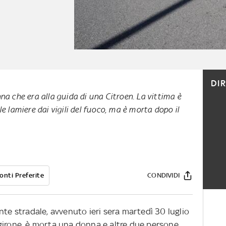
DI
na che era alla guida di una Citroen. La vittima è
le lamiere dai vigili del fuoco, ma è morta dopo il
onti Preferite
CONDIVIDI
nte stradale, avvenuto ieri sera martedì 30 luglio
girone, è morta una donna e altre due persone