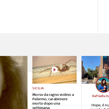
SICILIA
Morso da ragno violino a
Raffaella D
Palermo, carabiniere
morto dopo una
Hope, il n
settimana