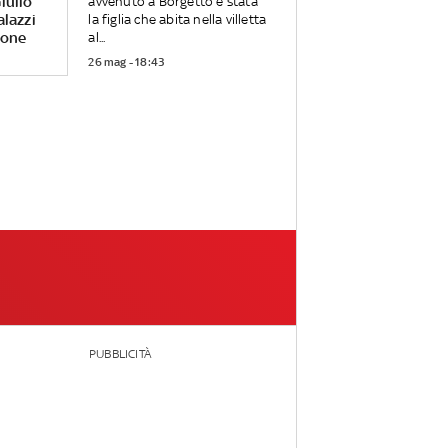
iulio
avvenuto a Borgetto è stata
alazzi
la figlia che abita nella villetta
rone
al...
26 mag - 18:43
PUBBLICITÀ