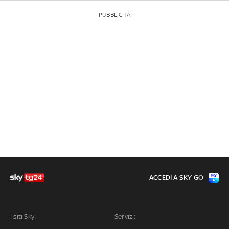
PUBBLICITÀ
ACCEDI A SKY GO
I siti Sky:
Servizi: