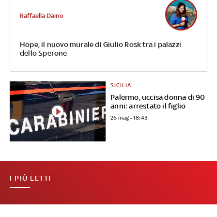
Raffaella Daino
Hope, il nuovo murale di Giulio Rosk tra i palazzi
dello Sperone
SICILIA
Palermo, uccisa donna di 90
anni: arrestato il figlio
26 mag - 18:43
I PIÙ LETTI