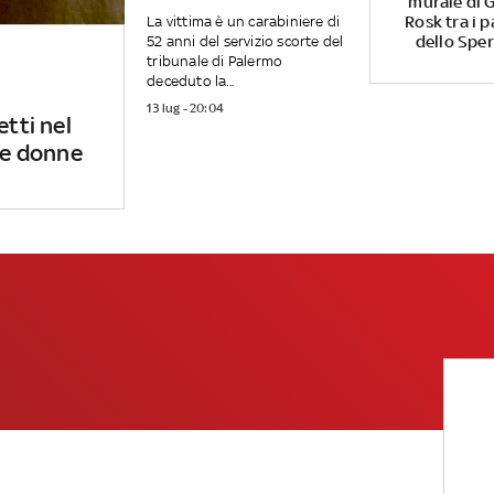
murale di G
Rosk tra i p
La vittima è un carabiniere di
dello Spe
52 anni del servizio scorte del
tribunale di Palermo
deceduto la...
13 lug - 20:04
etti nel
 le donne