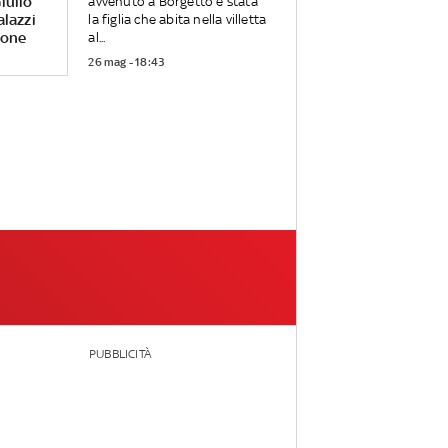
iulio
avvenuto a Borgetto è stata
alazzi
la figlia che abita nella villetta
rone
al...
26 mag - 18:43
PUBBLICITÀ