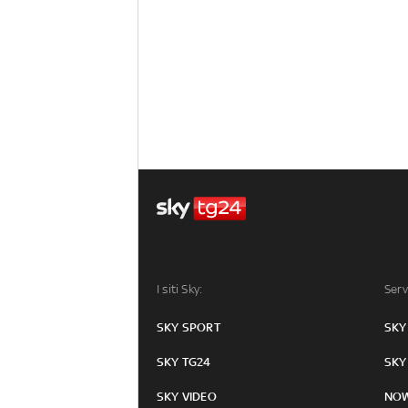
I siti Sky:
Serv
SKY SPORT
SKY
SKY TG24
SKY
SKY VIDEO
NO