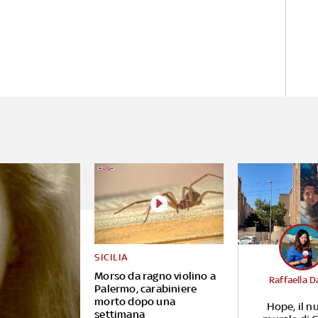
SICILIA
Morso da ragno violino a
Raffaella D
Palermo, carabiniere
morto dopo una
Hope, il n
settimana