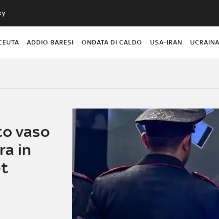
ky
CEUTA
ADDIO BARESI
ONDATA DI CALDO
USA-IRAN
UCRAIN
to vaso
ra in
et