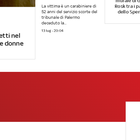
murale di G
Rosk tra i p
La vittima è un carabiniere di
dello Spe
52 anni del servizio scorte del
tribunale di Palermo
deceduto la...
13 lug - 20:04
etti nel
 le donne