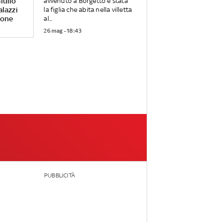
iulio
avvenuto a Borgetto è stata
alazzi
la figlia che abita nella villetta
rone
al...
26 mag - 18:43
PUBBLICITÀ