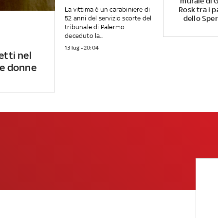
murale di G
Rosk tra i p
La vittima è un carabiniere di
dello Spe
52 anni del servizio scorte del
tribunale di Palermo
deceduto la...
13 lug - 20:04
etti nel
 le donne