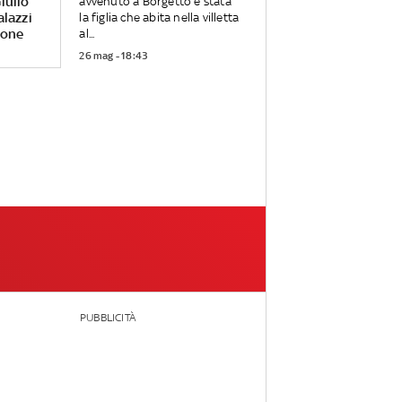
iulio
avvenuto a Borgetto è stata
alazzi
la figlia che abita nella villetta
rone
al...
26 mag - 18:43
PUBBLICITÀ