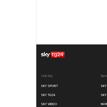
I siti Sky:
Serv
SKY SPORT
SKY
SKY TG24
SKY
SKY VIDEO
NO