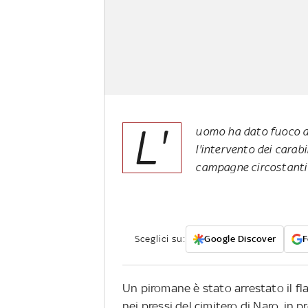
L'
uomo ha dato fuoco a d
l'intervento dei carab
campagne circostanti 
Sceglici su:
Google Discover
F
Un piromane è stato arrestato il fl
nei pressi del cimitero di Naro, in 