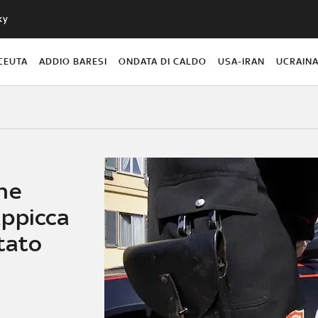
ky
CEUTA
ADDIO BARESI
ONDATA DI CALDO
USA-IRAN
UCRAIN
ne
appicca
tato