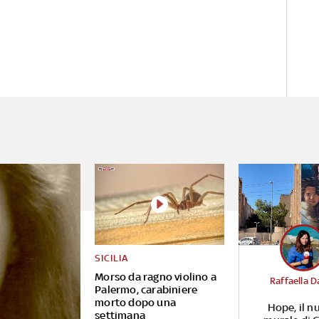
SICILIA
Morso da ragno violino a
Raffaella D
Palermo, carabiniere
morto dopo una
Hope, il n
settimana