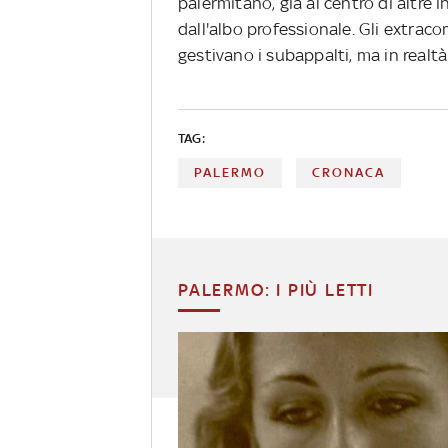
palermitano, già al centro di altre i
dall'albo professionale. Gli extraco
gestivano i subappalti, ma in realt
TAG:
PALERMO
CRONACA
PALERMO: I PIÙ LETTI