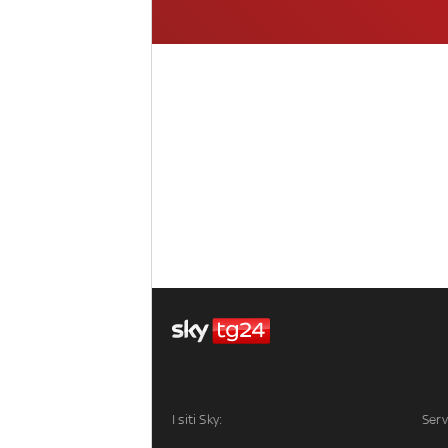
I siti Sky:
Serv