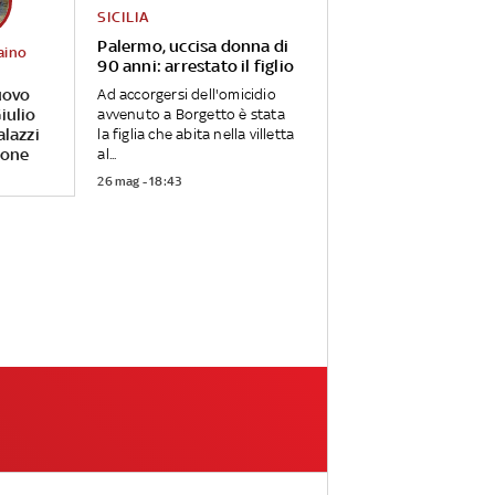
SICILIA
Palermo, uccisa donna di
aino
90 anni: arrestato il figlio
uovo
Ad accorgersi dell'omicidio
iulio
avvenuto a Borgetto è stata
alazzi
la figlia che abita nella villetta
rone
al...
26 mag - 18:43