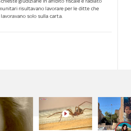
nchieste giudiziarie in ambito fiscale e radiato
munitari risultavano lavorare per le ditte che
à lavoravano solo sulla carta.