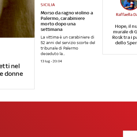
SICILIA
Morso da ragno violino a
Raffaella D
Palermo, carabiniere
morto dopo una
Hope, il n
settimana
murale di G
Rosk tra i p
La vittima è un carabiniere di
dello Spe
52 anni del servizio scorte del
tribunale di Palermo
deceduto la...
13 lug - 20:04
etti nel
 le donne