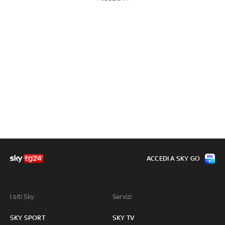
ACCEDI A SKY GO
I siti Sky:
Servizi:
SKY SPORT
SKY TV