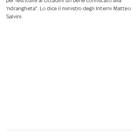
per restituire ai cittadini un bene confiscato alla
'ndrangheta". Lo dice il ministro degli Interni Matteo
Salvini.