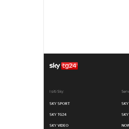
I siti Sky:
Serv
SKY SPORT
SKY
SKY TG24
SKY
SKY VIDEO
NO