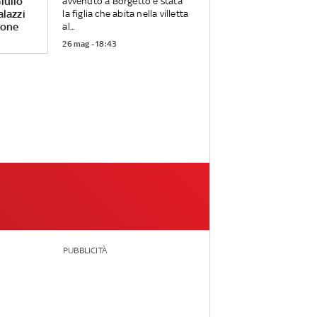
iulio
avvenuto a Borgetto è stata
alazzi
la figlia che abita nella villetta
rone
al...
26 mag - 18:43
PUBBLICITÀ