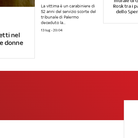
murale di G
Rosk tra i p
La vittima è un carabiniere di
dello Spe
52 anni del servizio scorte del
tribunale di Palermo
deceduto la...
13 lug - 20:04
etti nel
 le donne