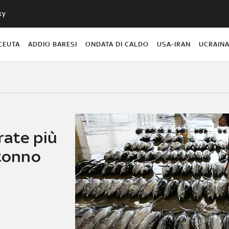
ky
CEUTA
ADDIO BARESI
ONDATA DI CALDO
USA-IRAN
UCRAIN
rate più
 tonno