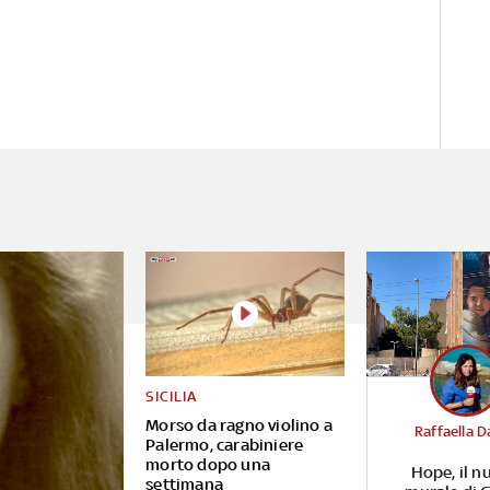
SICILIA
Morso da ragno violino a
Raffaella D
Palermo, carabiniere
morto dopo una
Hope, il n
settimana