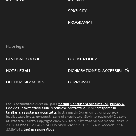
SPAZI SKY
PROGRAMMI
Note legali:
GESTIONE COOKIE
COOKIE POLICY
NOTE LEGALI
DICHIARAZIONE DI ACCESSIBILITÀ
OFFERTA SKY MEDIA
CORPORATE
Per il consumatore clicca qui per i
Moduli, Condizioni contrattuali
,
Privacy &
Cookies
,
informazioni sulle modifiche contrattuali
o per
trasparenza
tariffaria
,
assistenza
e
contatti
. Tutti i marchi Sky e i diritti di proprietà
intellettuale in essi contenuti, sono di proprietà di Sky international AG e sono
utilizzati su licenza. Copyright 2026 Sky Italia - Sky Italia Srl Via Monte Penice, 7 -
20138 Milano P.IVA 04619241005. SkyTG24: ISSN 3035-1537 e SkySport: ISSN
3035-1545.
Segnalazione Abusi