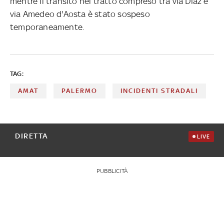
mentre il transito nel tratto compreso tra via Diaz e
via Amedeo d'Aosta è stato sospeso
temporaneamente.
TAG:
AMAT
PALERMO
INCIDENTI STRADALI
DIRETTA
LIVE
PUBBLICITÀ