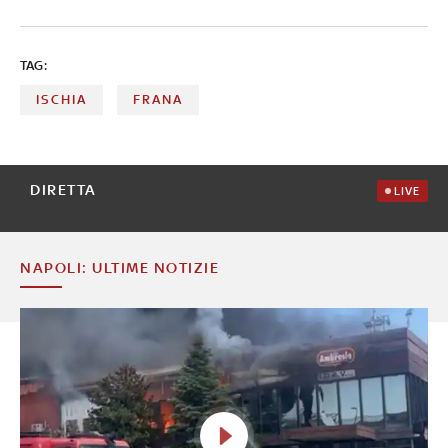
ha aperto un fascicolo, un atto dovuto, in cui si ipotizza il
reato di disastro colposo, allo stato senza indagati
TAG:
ISCHIA
FRANA
DIRETTA
LIVE
NAPOLI: ULTIME NOTIZIE