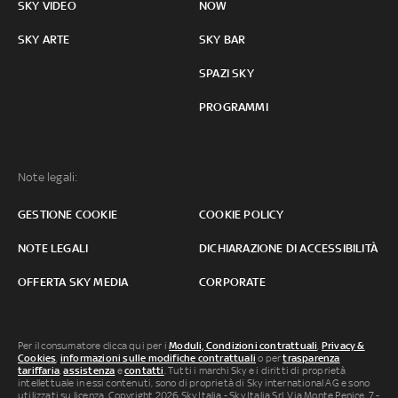
SKY VIDEO
NOW
SKY ARTE
SKY BAR
SPAZI SKY
PROGRAMMI
Note legali:
GESTIONE COOKIE
COOKIE POLICY
NOTE LEGALI
DICHIARAZIONE DI ACCESSIBILITÀ
OFFERTA SKY MEDIA
CORPORATE
Per il consumatore clicca qui per i
Moduli, Condizioni contrattuali
,
Privacy &
Cookies
,
informazioni sulle modifiche contrattuali
o per
trasparenza
tariffaria
,
assistenza
e
contatti
. Tutti i marchi Sky e i diritti di proprietà
intellettuale in essi contenuti, sono di proprietà di Sky international AG e sono
utilizzati su licenza. Copyright 2026 Sky Italia - Sky Italia Srl Via Monte Penice, 7 -