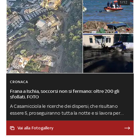
1/12
CRONACA
Frana a Ischia, soccorsi non si fermano: oltre 200 gli
sfollati. FOTO
A Casamicciola le ricerche dei dispersi, che risultano
essere 5, proseguiranno tutta la notte e si lavora per
pulire le strade più danneggiate dal maltempo. Sono
oltre 100 i volontari della Protezione civile regionale
Vai alla Fotogallery
impegnati nella zona del disastro. La procura di Napoli