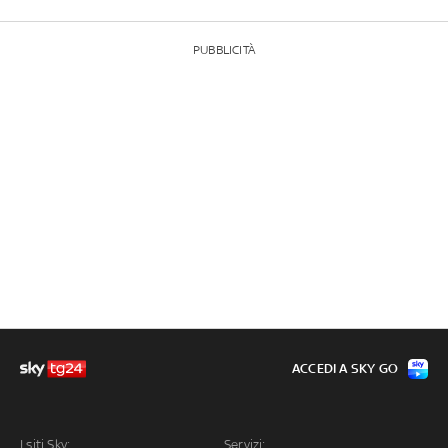
PUBBLICITÀ
ACCEDI A SKY GO
I siti Sky:
Servizi: