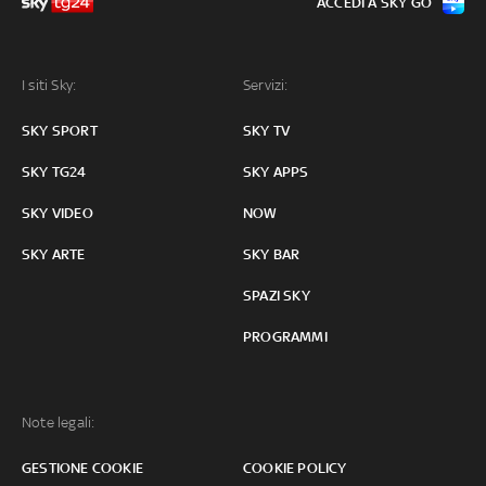
ACCEDI A SKY GO
I siti Sky:
Servizi:
SKY SPORT
SKY TV
SKY TG24
SKY APPS
SKY VIDEO
NOW
SKY ARTE
SKY BAR
SPAZI SKY
PROGRAMMI
Note legali:
GESTIONE COOKIE
COOKIE POLICY