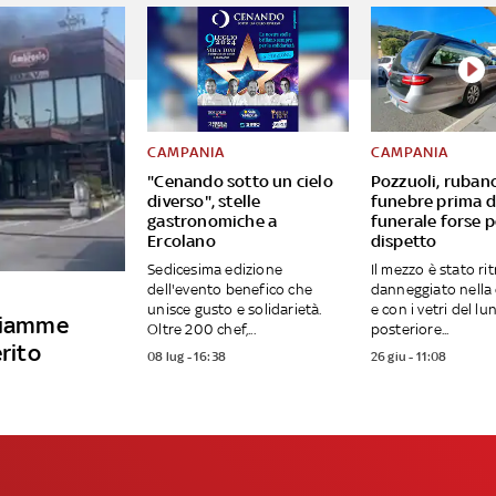
CAMPANIA
CAMPANIA
"Cenando sotto un cielo
Pozzuoli, ruban
diverso", stelle
funebre prima d
gastronomiche a
funerale forse p
Ercolano
dispetto
Sedicesima edizione
Il mezzo è stato ri
dell'evento benefico che
danneggiato nella 
unisce gusto e solidarietà.
e con i vetri del lu
 fiamme
Oltre 200 chef,...
posteriore...
erito
08 lug - 16:38
26 giu - 11:08