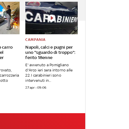
CAMPANIA
o carro
Napoli, calci e pugni per
el
uno "sguardo di troppo":
er
ferito 18enne
E' avvenuto a Pomigliano
trovato,
d'Arco ieri sera intorno alle
carrozzeria
22. I carabinieri sono
notto
intervenuti in...
27 apr - 09:06