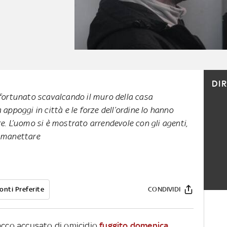
DI
nfortunato scavalcando il muro della casa
 appoggi in città e le forze dell’ordine lo hanno
re. L’uomo si è mostrato arrendevole con gli agenti,
mmanettare
onti Preferite
CONDIVIDI
lacco accusato di omicidio
fuggito domenica