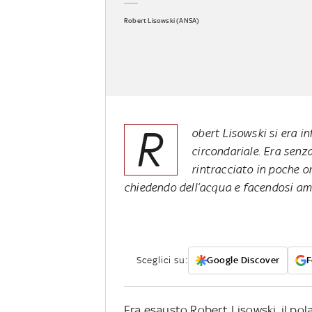
Robert Lisowski (ANSA)
R
obert Lisowski si era i
circondariale. Era senza
rintracciato in poche o
chiedendo dell’acqua e facendosi a
Sceglici su:
Google Discover
F
Era esausto Robert Lisowski, il po