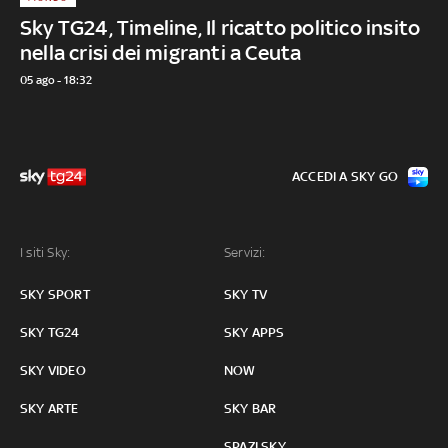
Sky TG24, Timeline, Il ricatto politico insito
nella crisi dei migranti a Ceuta
05 ago - 18:32
ACCEDI A SKY GO
I siti Sky:
Servizi:
SKY SPORT
SKY TV
SKY TG24
SKY APPS
SKY VIDEO
NOW
SKY ARTE
SKY BAR
SPAZI SKY