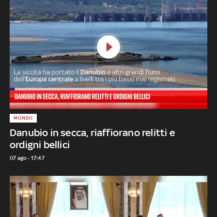
MONDO
Danubio in secca, riaffiorano relitti e
ordigni bellici
07 ago - 17:47