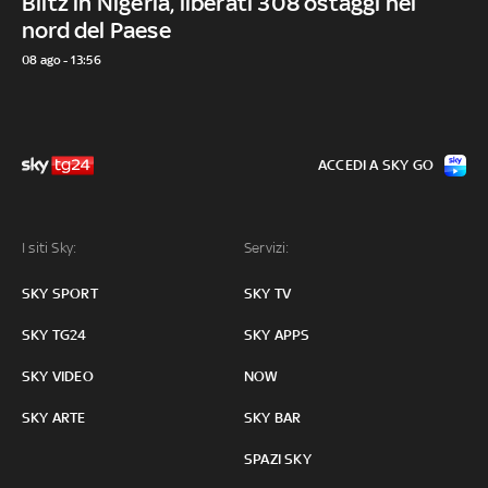
Blitz in Nigeria, liberati 308 ostaggi nel
nord del Paese
08 ago - 13:56
ACCEDI A SKY GO
I siti Sky:
Servizi:
SKY SPORT
SKY TV
SKY TG24
SKY APPS
SKY VIDEO
NOW
SKY ARTE
SKY BAR
SPAZI SKY