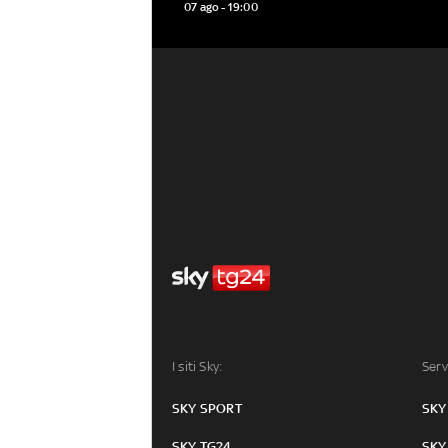
esecuzioni nel 2026
07 ago - 19:00
I siti Sky:
Serv
SKY SPORT
SKY
SKY TG24
SKY