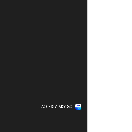
da fuoco in Thailandia
07 ago - 17:11
ACCEDI A SKY GO