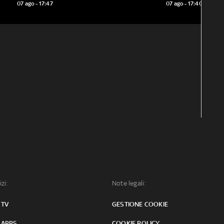
07 ago - 17:47
07 ago - 17:40
izi:
Note legali:
 TV
GESTIONE COOKIE
 APPS
COOKIE POLICY