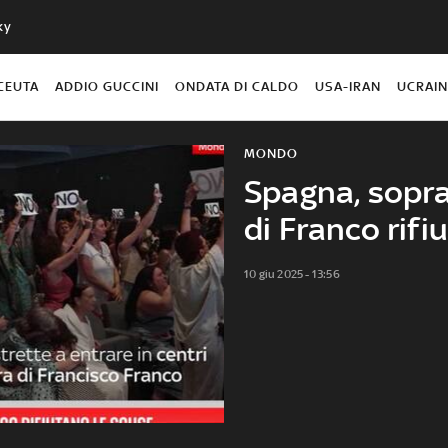
ky
CEUTA
ADDIO GUCCINI
ONDATA DI CALDO
USA-IRAN
UCRAI
MONDO
Spagna, sopra
di Franco rifi
10 giu 2025 - 13:56