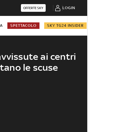
LOGIN
OFFERTE SKY
NA
SPETTACOLO
SKY TG24 INSIDER
vvissute ai centri
utano le scuse