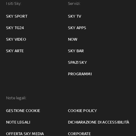
I siti Sky:
Servizi:
SKY SPORT
SKY TV
SKY TG24
SKY APPS
SKY VIDEO
NOW
SKY ARTE
SKY BAR
SPAZI SKY
PROGRAMMI
Note legali:
GESTIONE COOKIE
COOKIE POLICY
NOTE LEGALI
DICHIARAZIONE DI ACCESSIBILITÀ
OFFERTA SKY MEDIA
CORPORATE