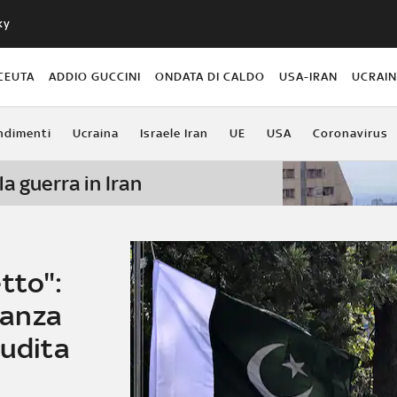
ky
CEUTA
ADDIO GUCCINI
ONDATA DI CALDO
USA-IRAN
UCRAI
ndimenti
Ucraina
Israele Iran
UE
USA
Coronavirus
la guerra in Iran
tto":
leanza
audita