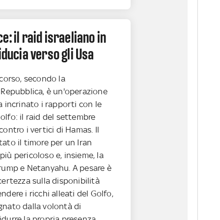
: il raid israeliano in
fiducia verso gli Usa
rcorso, secondo la
i Repubblica, è un'operazione
a incrinato i rapporti con le
lfo: il raid del settembre
ontro i vertici di Hamas. Il
ato il timore per un Iran
iù pericoloso e, insieme, la
Trump e Netanyahu. A pesare è
certezza sulla disponibilità
dere i ricchi alleati del Golfo,
gnato dalla volontà di
idurre la propria presenza