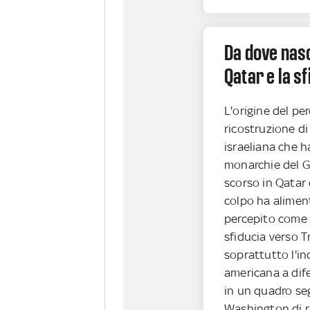
Da dove nasce
Qatar e la s
L'origine del pe
ricostruzione d
israeliana che h
monarchie del Go
scorso in Qatar c
colpo ha aliment
percepito come p
sfiducia verso 
soprattutto l'in
americana a difen
in un quadro se
Washington di r