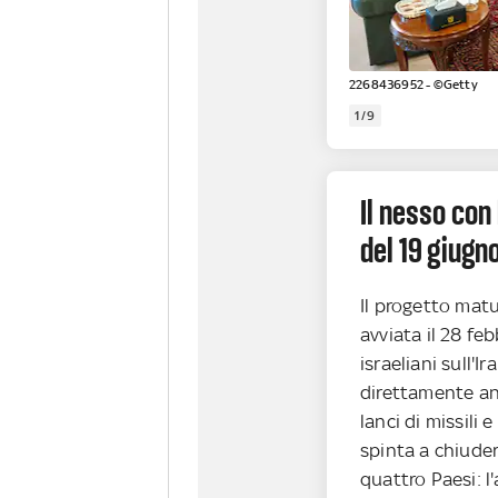
2268436952 - ©Getty
1/9
Il nesso con 
del 19 giugn
Il progetto matu
avviata il 28 feb
israeliani sull'I
direttamente anc
lanci di missili e
spinta a chiudere
quattro Paesi: l