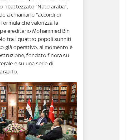
o ribattezzato "Nato araba",
de a chiamarlo "accordi di
formula che valorizza la
cipe ereditario Mohammed Bin
lo tra i quattro popoli sunniti.
co già operativo, al momento è
ostruzione, fondato finora su
terale e su una serie di
argarlo.