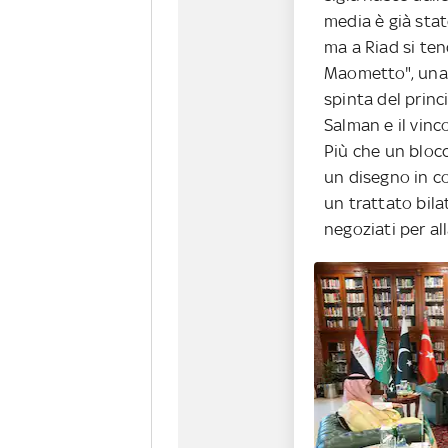
media è già stat
ma a Riad si ten
Maometto", una 
spinta del prin
Salman e il vinco
Più che un bloc
un disegno in c
un trattato bila
negoziati per all