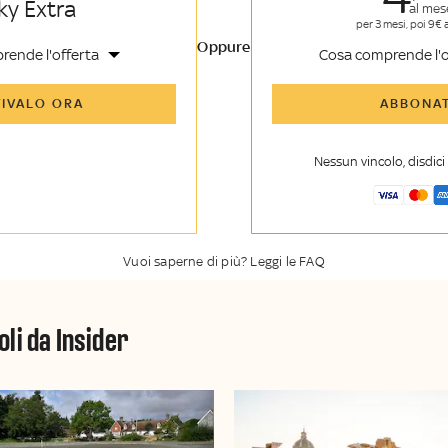
ky Extra
al mes
per 3 mesi, poi 9€ 
Oppure
rende l'offerta
Cosa comprende l'o
icoli di Sky TG24 Insider e
Tutti gli articoli di Sk
TIVALO ORA
ABBONAT
nsider
enti, opinioni e punti di
Approfondimenti
,
opi
voli
vista autorevoli
Nessun vincolo, disdic
er esclusiva di Sky TG24
La newsletter esclusiv
y Sport Insider
Insider
Vuoi saperne di più? Leggi le FAQ
oli da Insider