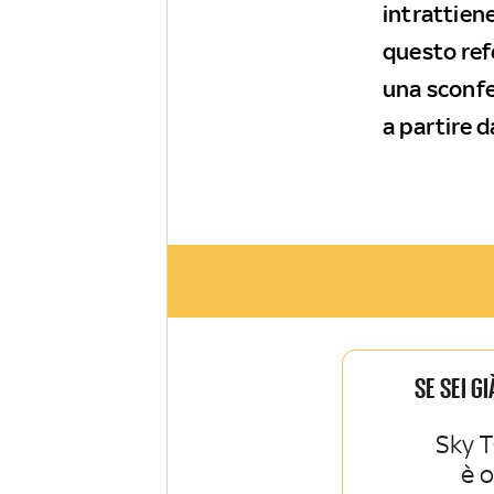
intrattiene
questo ref
una sconfe
a partire d
SE SEI G
Sky T
è 