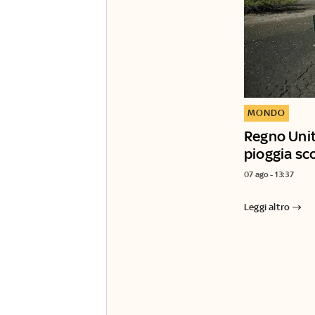
MONDO
Regno Unito
pioggia sc
07 ago - 13:37
Leggi altro