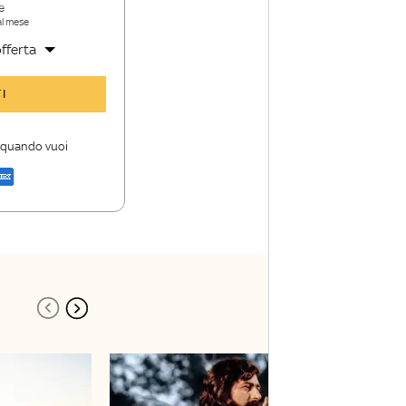
e
al mese
fferta
y TG24 Insider
I
nioni e punti di
i quando vuoi
a di Sky TG24