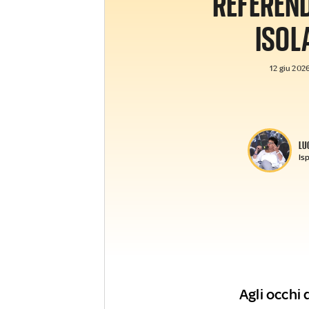
REFEREN
ISOL
12 giu 2026
LU
Isp
Agli occhi 