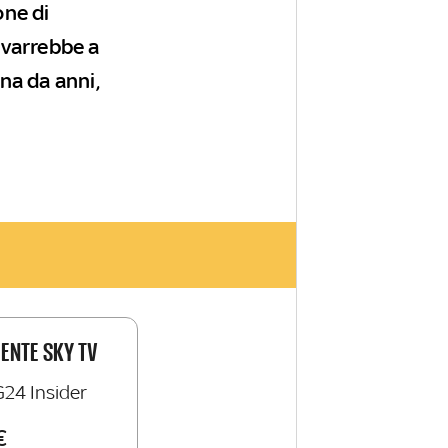
one di
ivarrebbe a
na da anni,
IENTE SKY TV
G24 Insider