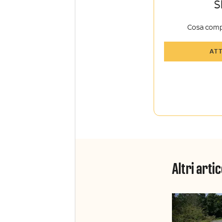
S
Cosa comp
Tutti gli art
AT
Sky Sport I
Approfondim
vista autore
La newslett
Insider e Sk
Altri artic