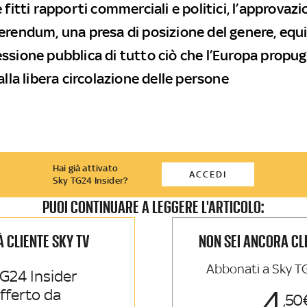
 fitti rapporti commerciali e politici, l’approvazi
erendum, una presa di posizione del genere, equ
ssione pubblica di tutto ciò che l’Europa propug
alla libera circolazione delle persone
Hai già attivato
ACCEDI
Sky TG24 Insider?
PUOI CONTINUARE A LEGGERE L'ARTICOLO:
IÀ CLIENTE SKY TV
NON SEI ANCORA CL
Abbonati a Sky T
G24 Insider
4
offerto da
50