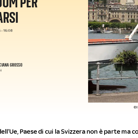
DUM PER
ARSI
 - 16:08
CIANA GROSSO
i
©I
dell’Ue, Paese di cui la Svizzera non è parte ma c