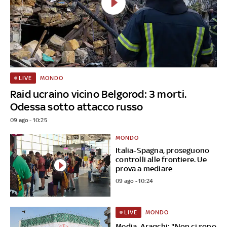
MONDO
LIVE
Raid ucraino vicino Belgorod: 3 morti.
Odessa sotto attacco russo
09 ago - 10:25
MONDO
Italia-Spagna, proseguono
controlli alle frontiere. Ue
prova a mediare
09 ago - 10:24
MONDO
LIVE
Media, Araqchi: "Non ci sono