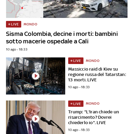
MONDO
LIVE
Sisma Colombia, decine i morti: bambini
sotto macerie ospedale a Cali
10 ago - 18:33
MONDO
LIVE
Massiccio raid di Kiev su
regione russa del Tatarstan:
13 morti. LIVE
10 ago - 18:33
MONDO
LIVE
Trump: "L'Iran chiede un
risarcimento? Dovrei
chiederlo io". LIVE
10 ago - 18:33