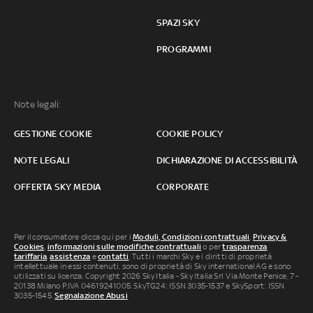
SPAZI SKY
PROGRAMMI
Note legali:
GESTIONE COOKIE
COOKIE POLICY
NOTE LEGALI
DICHIARAZIONE DI ACCESSIBILITÀ
OFFERTA SKY MEDIA
CORPORATE
Per il consumatore clicca qui per i
Moduli, Condizioni contrattuali
,
Privacy &
Cookies
,
informazioni sulle modifiche contrattuali
o per
trasparenza
tariffaria
,
assistenza
e
contatti
. Tutti i marchi Sky e i diritti di proprietà
intellettuale in essi contenuti, sono di proprietà di Sky international AG e sono
utilizzati su licenza. Copyright 2026 Sky Italia - Sky Italia Srl Via Monte Penice, 7 -
20138 Milano P.IVA 04619241005. SkyTG24: ISSN 3035-1537 e SkySport: ISSN
3035-1545.
Segnalazione Abusi