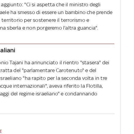
 aggiunto: "Ci si aspetta che il ministro degli
sraele ha smesso di essere un bambino che prende
territorio per sostenere il terrorismo e
na sberla e non porgeremo l'altra guancia".
taliani
tonio Tajani ha annunciato il rientro "stasera" dei
si tratta del "parlamentare Carotenuto" e del
israeliano "ha rapito per la seconda volta in tre
que internazionali", aveva riferito la Flotilla,
ostaggi del regime israeliano" e condannando
E