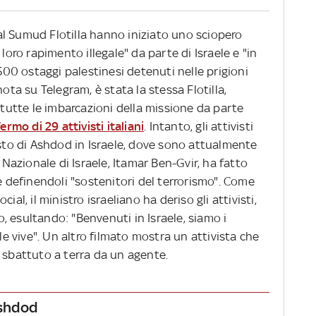
l Sumud Flotilla hanno iniziato uno sciopero
loro rapimento illegale" da parte di Israele e "in
.500 ostaggi palestinesi detenuti nelle prigioni
nota su Telegram, è stata la stessa Flotilla,
i tutte le imbarcazioni della missione da parte
fermo di 29 attivisti italiani
. Intanto, gli attivisti
osto di Ashdod in Israele, dove sono attualmente
a Nazionale di Israele, Itamar Ben-Gvir, ha fatto
ne definendoli "sostenitori del terrorismo". Come
ial, il ministro israeliano ha deriso gli attivisti,
 esultando: "Benvenuti in Israele, siamo i
ele vive". Un altro filmato mostra un attivista che
 sbattuto a terra da un agente.
Ashdod