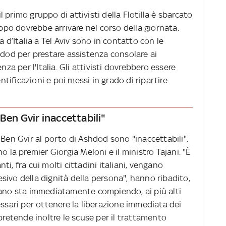
primo gruppo di attivisti della Flotilla è sbarcato
o dovrebbe arrivare nel corso della giornata.
a d’Italia a Tel Aviv sono in contatto con le
hdod per prestare assistenza consolare ai
nza per l'Italia. Gli attivisti dovrebbero essere
entificazioni e poi messi in grado di ripartire.
 Ben Gvir inaccettabili"
 Ben Gvir al porto di Ashdod sono "inaccettabili".
o la premier Giorgia Meloni e il ministro Tajani. "È
i, fra cui molti cittadini italiani, vengano
ivo della dignità della persona", hanno ribadito,
iano sta immediatamente compiendo, ai più alti
necessari per ottenere la liberazione immediata dei
ia pretende inoltre le scuse per il trattamento