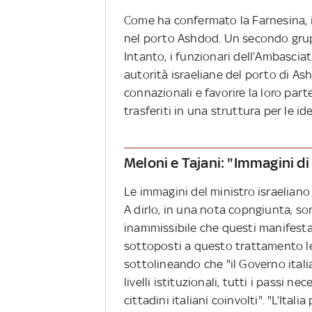
Come ha confermato la Farnesina, il 
nel porto Ashdod. Un secondo grupp
Intanto, i funzionari dell’Ambasciat
autorità israeliane del porto di As
connazionali e favorire la loro parte
trasferiti in una struttura per le id
Meloni e Tajani: "Immagini di
Le immagini del ministro israeliano
A dirlo, in una nota copngiunta, son
inammissibile che questi manifestant
sottoposti a questo trattamento les
sottolineando che "il Governo ital
livelli istituzionali, tutti i passi 
cittadini italiani coinvolti". "L’Ital