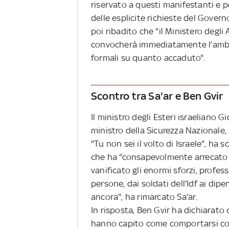
riservato a questi manifestanti e p
delle esplicite richieste del Gover
poi ribadito che "il Ministero degli
convocherà immediatamente l’ambas
formali su quanto accaduto".
Scontro tra Sa'ar e Ben Gvir
Il ministro degli Esteri israeliano G
ministro della Sicurezza Nazionale, I
"Tu non sei il volto di Israele", h
che ha "consapevolmente arrecato d
vanificato gli enormi sforzi, profes
persone, dai soldati dell'Idf ai dipe
ancora", ha rimarcato Sa'ar.
In risposta, Ben Gvir ha dichiarat
hanno capito come comportarsi con i