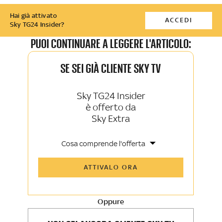
Hai già attivato
ACCEDI
Sky TG24 Insider?
PUOI CONTINUARE A LEGGERE L'ARTICOLO:
SE SEI GIÀ CLIENTE SKY TV
Sky TG24 Insider
è offerto da
Sky Extra
Cosa comprende l'offerta
Tutti gli articoli di Sky TG24 Insider e
ATTIVALO ORA
Sky Sport Insider
Approfondimenti, opinioni e punti di
vista autorevoli
Oppure
La newsletter esclusiva di Sky TG24
Insider e Sky Sport Insider