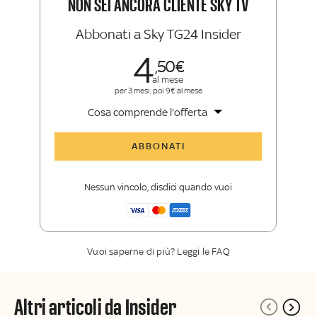
NON SEI ANCORA CLIENTE SKY TV
Abbonati a Sky TG24 Insider
4
50
al mese
per 3 mesi, poi 9€ al mese
Cosa comprende l'offerta
Tutti gli articoli di Sky TG24 Insider
ABBONATI
Approfondimenti
,
opinioni e punti di
vista autorevoli
Nessun vincolo, disdici quando vuoi
La newsletter esclusiva di Sky TG24
Insider
Vuoi saperne di più? Leggi le FAQ
Altri articoli da Insider