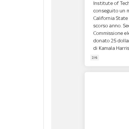
Institute of Tec
conseguito un m
California State
scorso anno. Sec
Commissione ele
donato 25 dolla
di Kamala Harris
2/6