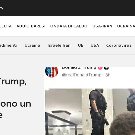
ky
CEUTA
ADDIO BARESI
ONDATA DI CALDO
USA-IRAN
UCRAIN
ndimenti
Ucraina
Israele Iran
UE
USA
Coronavirus
 Trump,
Sono un
e