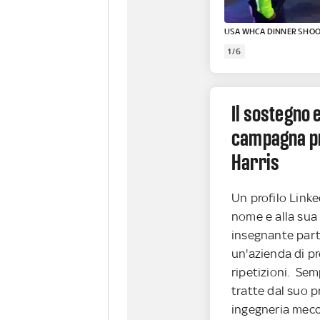
USA WHCA DINNER SHOO
1/6
Il sostegno 
campagna pr
Harris
Un profilo Link
nome e alla sua
insegnante part
un'azienda di pr
ripetizioni. Sem
tratte dal suo pr
ingegneria mecca