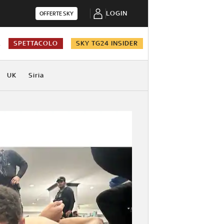
LOGIN
OFFERTE SKY
A
SPETTACOLO
SKY TG24 INSIDER
UK
Siria