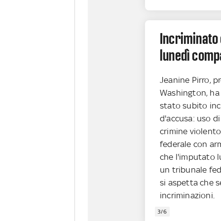
Incriminato 
lunedì compa
Jeanine Pirro, p
Washington, ha 
stato subito in
d'accusa: uso d
crimine violent
federale con arm
che l'imputato 
un tribunale fed
si aspetta che s
incriminazioni.
3/6