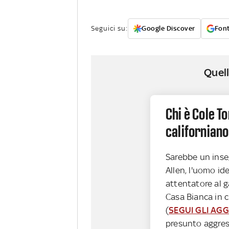
Seguici su:
Google Discover
Font
Quell
Chi è Cole T
californiano
Sarebbe un inse
Allen, l'uomo id
attentatore al g
Casa Bianca in 
(
SEGUI GLI AGG
presunto aggre