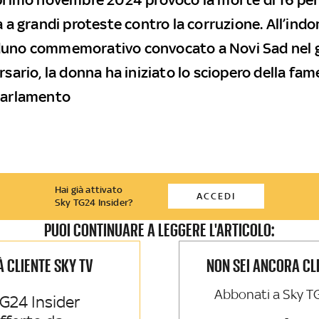
a a grandi proteste contro la corruzione. All’ind
duno commemorativo convocato a Novi Sad nel 
rsario, la donna ha iniziato lo sciopero della fam
Parlamento
Hai già attivato
ACCEDI
Sky TG24 Insider?
PUOI CONTINUARE A LEGGERE L'ARTICOLO:
IÀ CLIENTE SKY TV
NON SEI ANCORA CL
Abbonati a Sky T
G24 Insider