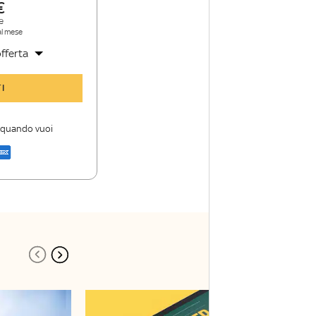
e
al mese
fferta
y TG24 Insider
I
nioni e punti di
i quando vuoi
a di Sky TG24