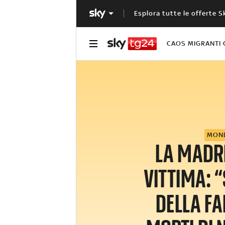
Esplora tutte le offerte S
CAOS MIGRANTI 
MON
LA MADR
VITTIMA: 
DELLA FA