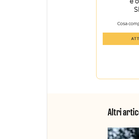
è 
S
Cosa comp
Tutti gli art
AT
Sky Sport I
Approfondim
vista autore
La newslett
Insider e Sk
Altri artic