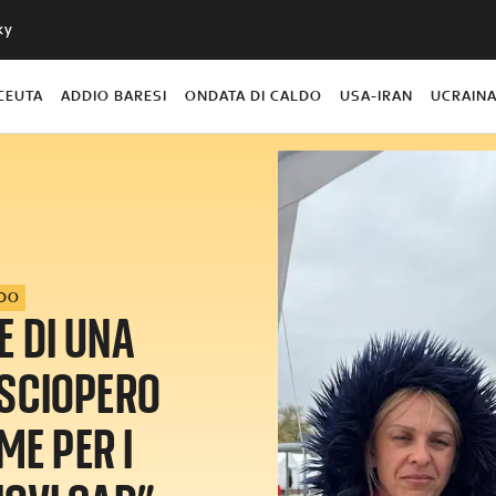
ky
CEUTA
ADDIO BARESI
ONDATA DI CALDO
USA-IRAN
UCRAIN
DO
E DI UNA
“SCIOPERO
ME PER I