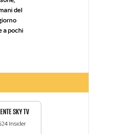
omani del
giorno
e a pochi
IENTE SKY TV
G24 Insider