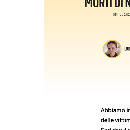
MORTI DI 
05 nov 2025
LUD
Abbiamo in
delle vitti
Sad che il