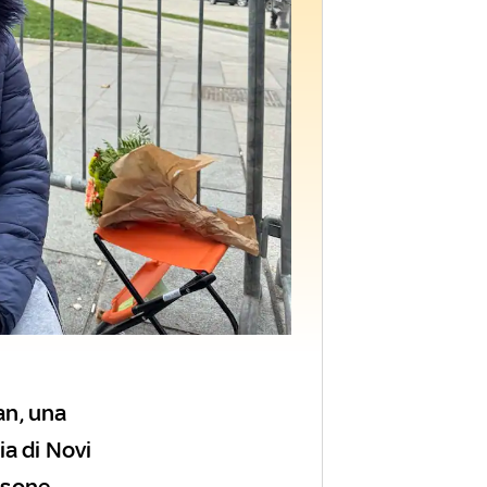
an, una
ia di Novi
rsone,