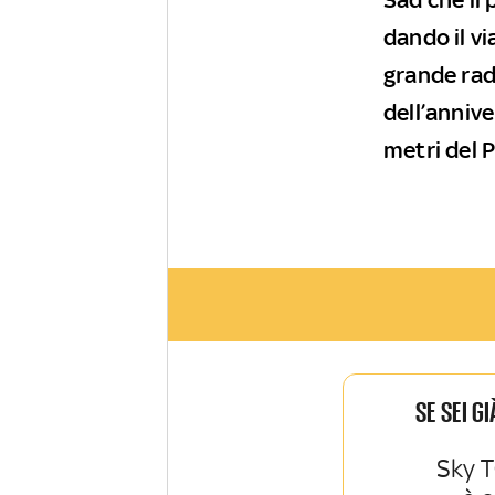
dando il vi
grande ra
dell’annive
metri del 
SE SEI G
Sky T