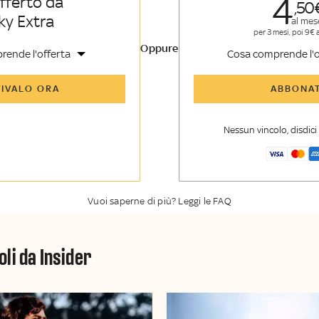
4
offerto da
50
ky Extra
al mes
per 3 mesi, poi 9€ 
Oppure
rende l'offerta
Cosa comprende l'o
icoli di Sky TG24 Insider e
Tutti gli articoli di Sk
TIVALO ORA
ABBONAT
nsider
enti, opinioni e punti di
Approfondimenti
,
opi
voli
vista autorevoli
Nessun vincolo, disdic
er esclusiva di Sky TG24
La newsletter esclusiv
y Sport Insider
Insider
Vuoi saperne di più? Leggi le FAQ
oli da Insider