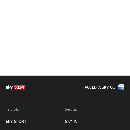
ACCEDI A SKY GO
I siti Sky:
Servizi:
SKY SPORT
SKY TV