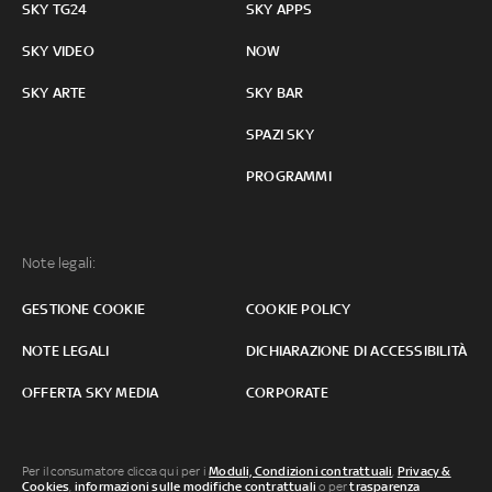
SKY TG24
SKY APPS
SKY VIDEO
NOW
SKY ARTE
SKY BAR
SPAZI SKY
PROGRAMMI
Note legali:
GESTIONE COOKIE
COOKIE POLICY
NOTE LEGALI
DICHIARAZIONE DI ACCESSIBILITÀ
OFFERTA SKY MEDIA
CORPORATE
Per il consumatore clicca qui per i
Moduli, Condizioni contrattuali
,
Privacy &
Cookies
,
informazioni sulle modifiche contrattuali
o per
trasparenza