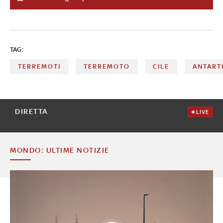
i soccorsi: il vademecum in caso di eventi sismici
TAG:
TERREMOTI
TERREMOTO
CILE
ANTART
DIRETTA
LIVE
MONDO: ULTIME NOTIZIE