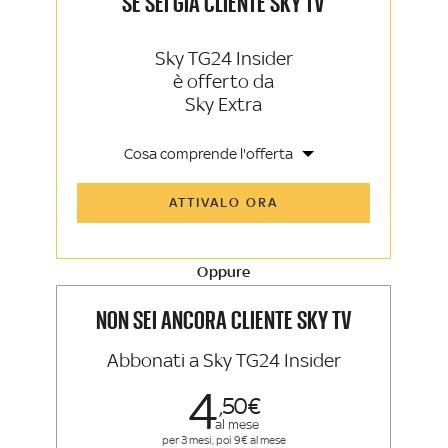
SE SEI GIÀ CLIENTE SKY TV
Sky TG24 Insider
è offerto da
Sky Extra
Cosa comprende l'offerta
Tutti gli articoli di Sky TG24 Insider e
ATTIVALO ORA
Sky Sport Insider
Approfondimenti, opinioni e punti di
vista autorevoli
Oppure
La newsletter esclusiva di Sky TG24
Insider e Sky Sport Insider
NON SEI ANCORA CLIENTE SKY TV
Abbonati a Sky TG24 Insider
4
50
al mese
per 3 mesi, poi 9€ al mese