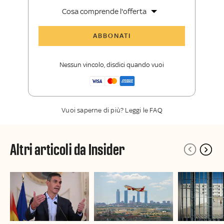
Cosa comprende l'offerta
Tutti gli articoli di Sky TG24 Insider
ABBONATI
Approfondimenti
,
opinioni e punti di
vista autorevoli
Nessun vincolo, disdici quando vuoi
La newsletter esclusiva di Sky TG24
Insider
Vuoi saperne di più? Leggi le FAQ
Altri articoli da Insider