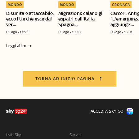
MONDO
MONDO
CRONACA
Disunita e attaccabile,
Migrazioni: calano gli
Carceri, Anti
ecco l'Ue che esce dal
espatri dall'Italia,
"L'emergenza
ver...
Spagna...
aggiunge ...
05 ago - 17:52
05 ago - 15:38
05 ago - 15:01
Leggi altro
TORNA AD INIZIO PAGINA
ACCEDI A SKY GO
I siti Sky:
Servizi: