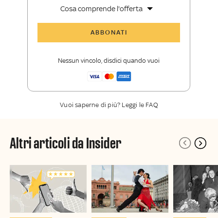
Cosa comprende l'offerta
Tutti gli articoli di Sky TG24 Insider
ABBONATI
Approfondimenti
,
opinioni e punti di
vista autorevoli
Nessun vincolo, disdici quando vuoi
La newsletter esclusiva di Sky TG24
Insider
Vuoi saperne di più? Leggi le FAQ
Altri articoli da Insider