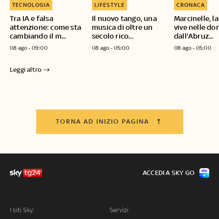
TECNOLOGIA
LIFESTYLE
CRONACA
Tra IA e falsa
Il nuovo tango, una
Marcinelle, 
attenzione: come sta
musica di oltre un
vive nelle do
cambiando il m...
secolo rico...
dall'Abruz...
08 ago - 09:00
08 ago - 05:00
08 ago - 05:00
Leggi altro
TORNA AD INIZIO PAGINA
ACCEDI A SKY GO
I siti Sky:
Servizi: