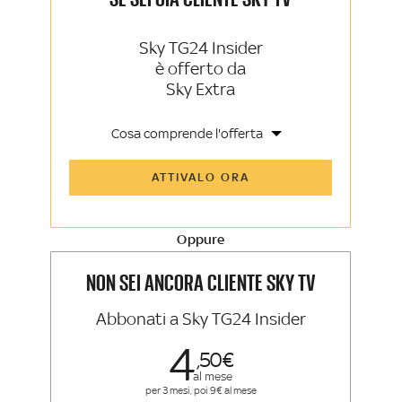
Sky TG24 Insider
è offerto da
Sky Extra
Cosa comprende l'offerta
Tutti gli articoli di Sky TG24 Insider e
ATTIVALO ORA
Sky Sport Insider
Approfondimenti, opinioni e punti di
vista autorevoli
Oppure
La newsletter esclusiva di Sky TG24
Insider e Sky Sport Insider
NON SEI ANCORA CLIENTE SKY TV
Abbonati a Sky TG24 Insider
4
50
al mese
per 3 mesi, poi 9€ al mese