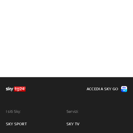
ACCEDI A SKY GO
I siti Sky:
Servizi:
SKY SPORT
SKY TV