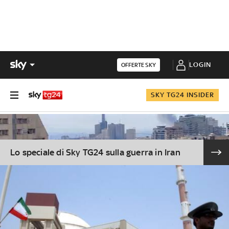
LOGIN
OFFERTE SKY
SKY TG24 INSIDER
Lo speciale di Sky TG24 sulla guerra in Iran