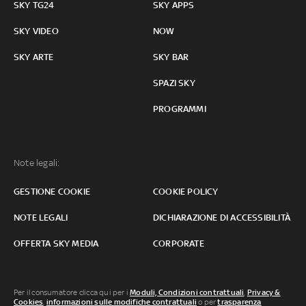
SKY TG24
SKY APPS
SKY VIDEO
NOW
SKY ARTE
SKY BAR
SPAZI SKY
PROGRAMMI
Note legali:
GESTIONE COOKIE
COOKIE POLICY
NOTE LEGALI
DICHIARAZIONE DI ACCESSIBILITÀ
OFFERTA SKY MEDIA
CORPORATE
Per il consumatore clicca qui per i
Moduli, Condizioni contrattuali
,
Privacy &
Cookies
,
informazioni sulle modifiche contrattuali
o per
trasparenza