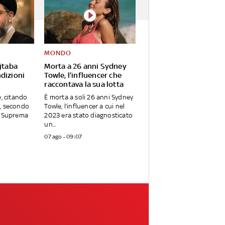
MONDO
jtaba
Morta a 26 anni Sydney
dizioni
Towle, l’influencer che
raccontava la sua lotta
e, citando
È morta a soli 26 anni Sydney
, secondo
Towle, l’influencer a cui nel
a Suprema
2023 era stato diagnosticato
un...
07 ago - 09:07