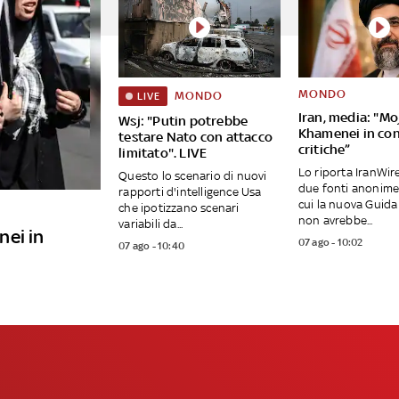
MONDO
MONDO
LIVE
Iran, media: "Mo
Wsj: "Putin potrebbe
Khamenei in con
testare Nato con attacco
critiche”
limitato". LIVE
Lo riporta IranWir
Questo lo scenario di nuovi
due fonti anonime
rapporti d'intelligence Usa
cui la nuova Guid
che ipotizzano scenari
non avrebbe...
variabili da...
nei in
07 ago - 10:02
07 ago - 10:40