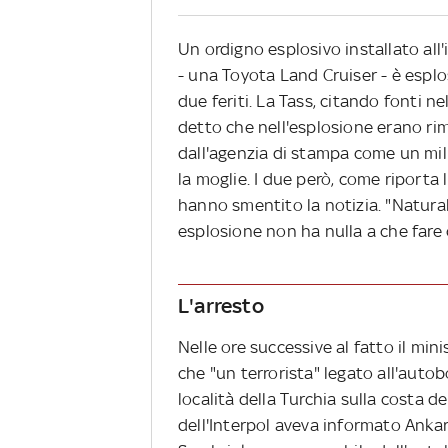
Un ordigno esplosivo installato all
- una Toyota Land Cruiser - è esplo
due feriti. La Tass, citando fonti n
detto che nell'esplosione erano rima
dall'agenzia di stampa come un mili
la moglie. I due però, come riporta 
hanno smentito la notizia. "Natur
esplosione non ha nulla a che fare 
L'arresto
Nelle ore successive al fatto il mini
che "un terrorista" legato all'aut
località della Turchia sulla costa d
dell'Interpol aveva informato Anka