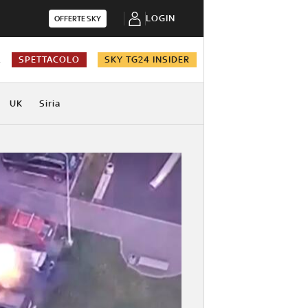
LOGIN
OFFERTE SKY
A
SPETTACOLO
SKY TG24 INSIDER
UK
Siria