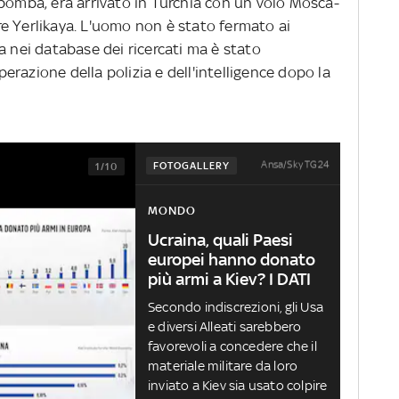
obomba, era arrivato in Turchia con un volo Mosca-
e Yerlikaya. L'uomo non è stato fermato ai
a nei database dei ricercati ma è stato
razione della polizia e dell'intelligence dopo la
Ansa/Sky TG24
FOTOGALLERY
1/10
MONDO
Ucraina, quali Paesi
europei hanno donato
più armi a Kiev? I DATI
Secondo indiscrezioni, gli Usa
e diversi Alleati sarebbero
favorevoli a concedere che il
materiale militare da loro
inviato a Kiev sia usato colpire