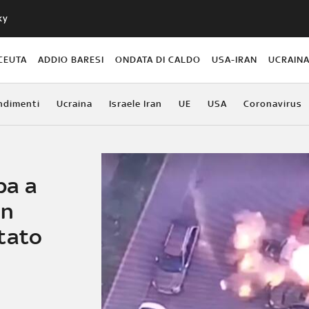
ky
CEUTA
ADDIO BARESI
ONDATA DI CALDO
USA-IRAN
UCRAIN
ndimenti
Ucraina
Israele Iran
UE
USA
Coronavirus
ba a
in
tato