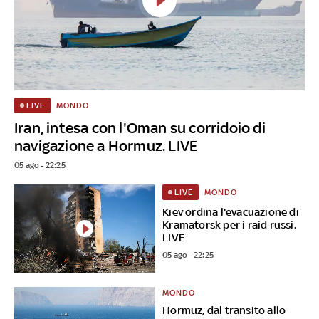
MONDO
LIVE
Iran, intesa con l'Oman su corridoio di
navigazione a Hormuz. LIVE
05 ago - 22:25
MONDO
LIVE
Kiev ordina l'evacuazione di
Kramatorsk per i raid russi.
LIVE
05 ago - 22:25
MONDO
Hormuz, dal transito allo