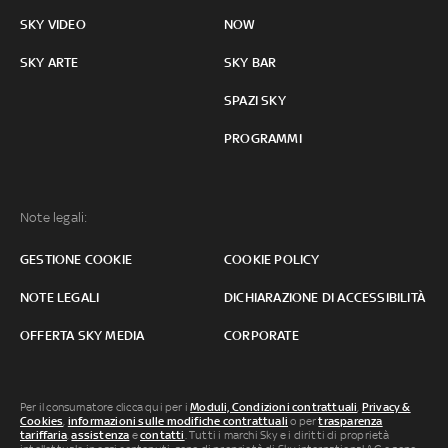
SKY VIDEO
NOW
SKY ARTE
SKY BAR
SPAZI SKY
PROGRAMMI
Note legali:
GESTIONE COOKIE
COOKIE POLICY
NOTE LEGALI
DICHIARAZIONE DI ACCESSIBILITÀ
OFFERTA SKY MEDIA
CORPORATE
Per il consumatore clicca qui per i
Moduli, Condizioni contrattuali
,
Privacy &
Cookies
,
informazioni sulle modifiche contrattuali
o per
trasparenza
tariffaria
,
assistenza
e
contatti
. Tutti i marchi Sky e i diritti di proprietà