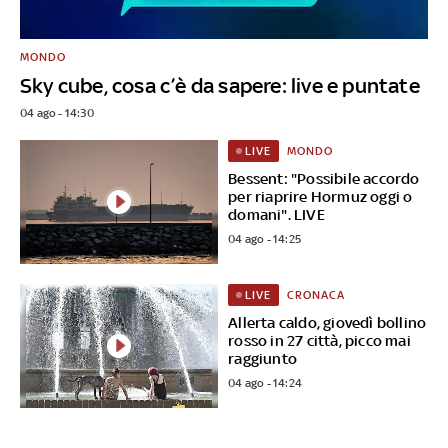
MONDO
Sky cube, cosa c’è da sapere: live e puntate
04 ago - 14:30
MONDO
LIVE
Bessent: "Possibile accordo
per riaprire Hormuz oggi o
domani". LIVE
04 ago - 14:25
CRONACA
LIVE
Allerta caldo, giovedì bollino
rosso in 27 città, picco mai
raggiunto
04 ago - 14:24