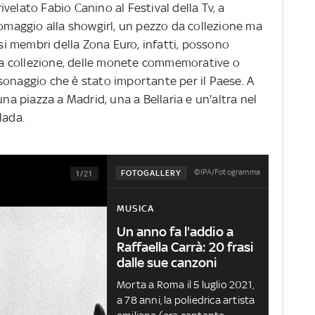
rivelato Fabio Canino al Festival della Tv, a
 omaggio alla showgirl, un pezzo da collezione ma
i membri della Zona Euro, infatti, possono
e da collezione, delle monete commemorative o
sonaggio che è stato importante per il Paese. A
una piazza a Madrid, una a Bellaria e un'altra nel
lada.
©IPA/Fotogramma
FOTOGALLERY
1/21
MUSICA
Un anno fa l'addio a
Raffaella Carrà: 20 frasi
dalle sue canzoni
Morta a Roma il 5 luglio 2021,
a 78 anni, la poliedrica artista