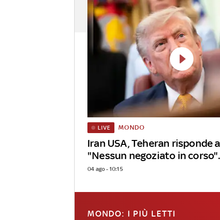
MONDO
LIVE
Iran USA, Teheran risponde 
"Nessun negoziato in corso".
04 ago - 10:15
MONDO: I PIÙ LETTI