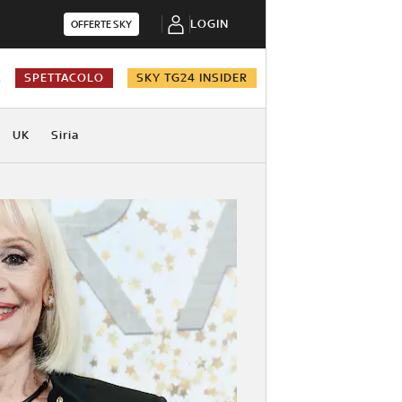
LOGIN
OFFERTE SKY
A
SPETTACOLO
SKY TG24 INSIDER
UK
Siria