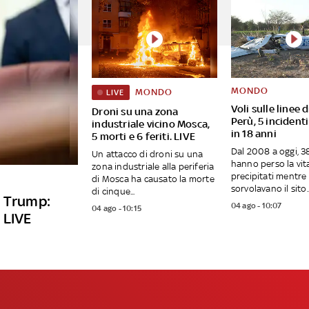
MONDO
MONDO
LIVE
Voli sulle linee 
Droni su una zona
Perù, 5 incident
industriale vicino Mosca,
in 18 anni
5 morti e 6 feriti. LIVE
Dal 2008 a oggi, 
Un attacco di droni su una
hanno perso la vit
zona industriale alla periferia
precipitati mentre
di Mosca ha causato la morte
sorvolavano il sito..
di cinque...
a Trump:
04 ago - 10:07
04 ago - 10:15
 LIVE